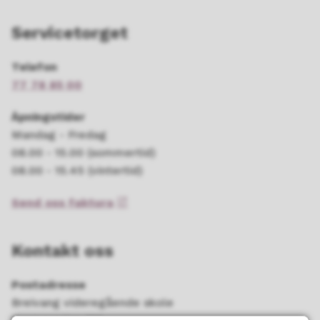
Servicetorget
Telefon
77 78 85 00
Åpningstider
Mandag - Fredag
08.00 - 15.00 (sommertid)
08.00 - 15.45 (vintertid)
Send oss faktura
Kontakt oss
Postadresse
Breivang videregående skole