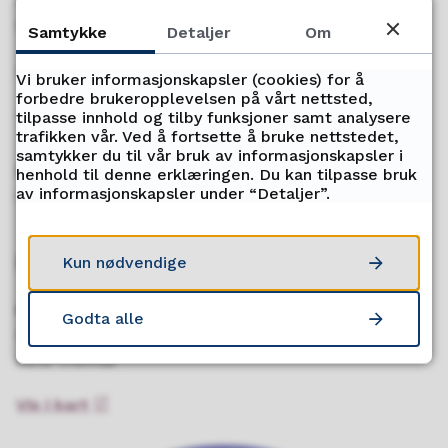
Dramsvegen 199
9010 Tromsø
Samtykke
Detaljer
Om
Send e-post
Vi bruker informasjonskapsler (cookies) for å
forbedre brukeropplevelsen på vårt nettsted,
tilpasse innhold og tilby funksjoner samt analysere
Tilgjengelighetserklæring
trafikken vår. Ved å fortsette å bruke nettstedet,
samtykker du til vår bruk av informasjonskapsler i
Nettstedet følger kravene til universell
henhold til denne erklæringen. Du kan tilpasse bruk
av informasjonskapsler under “Detaljer”.
utforming
Her finner du oss
Kun nødvendige
Besøksadresse
Godta alle
Dramsvegen 199
9010 Tromsø
Vis i kart