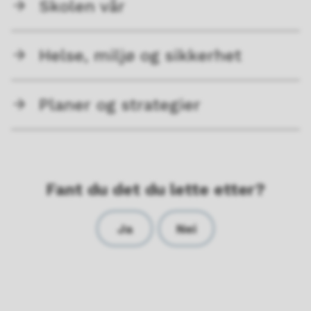
Skolen vår
Helse, miljø og sikkerhet
Planer og strategier
Fant du det du lette etter?
Ja
Nei