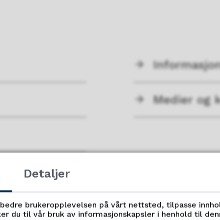
Informasjo
Medier og 
Detaljer
Fant du det du lette etter?
rbedre brukeropplevelsen på vårt nettsted, tilpasse innho
er du til vår bruk av informasjonskapsler i henhold til de