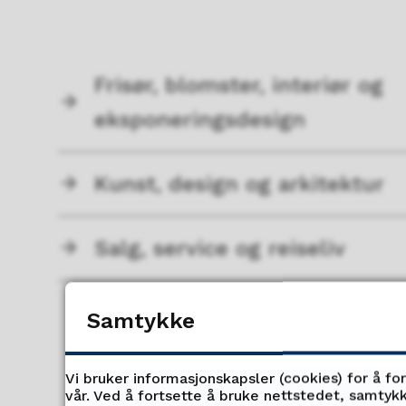
Frisør, blomster, interiør og
eksponeringsdesign
Kunst, design og arkitektur
Salg, service og reiseliv
Samtykke
Vi bruker informasjonskapsler (cookies) for å fo
vår. Ved å fortsette å bruke nettstedet, samtykk