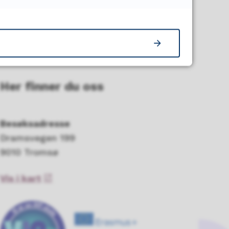
Her finner du oss
Besøksadresse
Dramsvegen 199
9010 Tromsø
Vis i kart