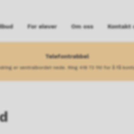
ilbud
For elever
Om oss
Kontakt 
Telefontrøbbel
ring er sentralbordet nede. Ring 418 73 110 for å få kon
ud