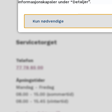
informasjonskapsler under “Detaljer”.
Kun nødvendige
Servicetorget
Telefon
77 78 85 00
Åpningstider
Mandag - Fredag
08.00 - 15.00 (sommertid)
08.00 - 15.45 (vintertid)