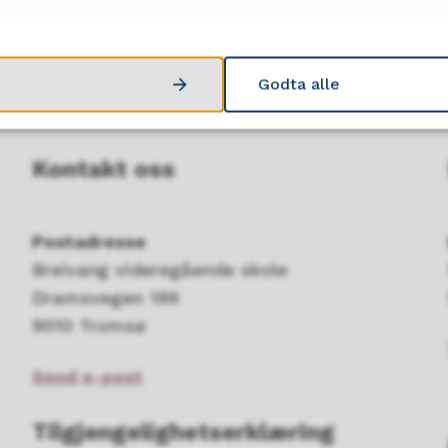
Ja
Nei
Godta alle
Kontakt oss
Postadresse
Breivang videregående skole
Dramsvegen 199
9010 Tromsø
Send e-post
Tilgjengelighetserklæring