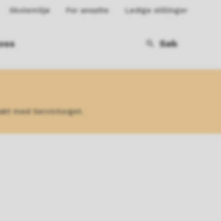
Skolemiljø
For ansatte
Ledige stillinger
oss
Søk
takt med Servictorget.