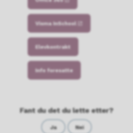
Visma InSchool
Elevkontrakt
Info foresatte
Fant du det du lette etter?
Ja
Nei