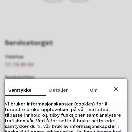
Servicetorget
Telefon
77 78 85 00
Åpningstider
Mandag - Fredag
Samtykke
Detaljer
Om
08.00 - 15.00 (sommertid)
08.00 - 15.45 (vintertid)
Vi bruker informasjonskapsler (cookies) for å
forbedre brukeropplevelsen på vårt nettsted,
Send oss faktura
tilpasse innhold og tilby funksjoner samt analysere
trafikken vår. Ved å fortsette å bruke nettstedet,
samtykker du til vår bruk av informasjonskapsler i
henhold til denne erklæringen. Du kan tilpasse bruk