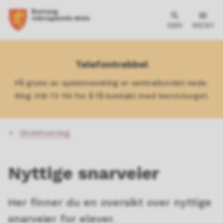
SØK
MENY
Telefontrøbbel
På grunn av systemendring er sentralbordet nede.
Ring 418 73 110 for å få kontakt med Servictorget.
Du
Skolehverdag
er
her:
Nyttige snarveier
Her finner du en oversikt over nyttige
snarveier for elever.