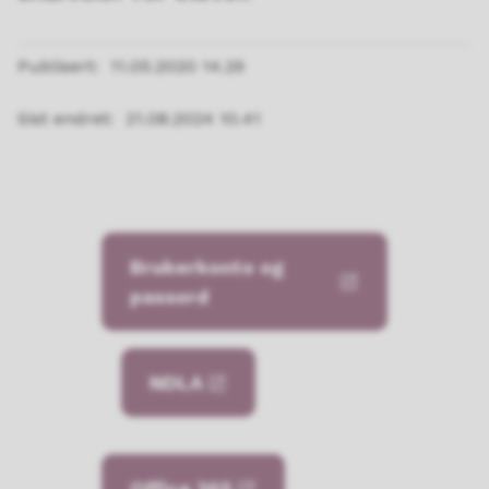
Publisert
11.05.2020 14.29
Sist endret
21.08.2024 10.41
Brukerkonto og
passord
NDLA
Office 365